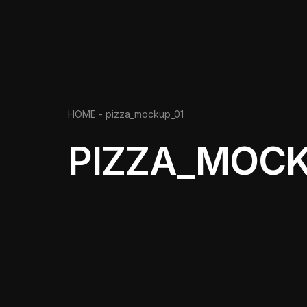
HOME -
pizza_mockup_01
PIZZA_MOCK